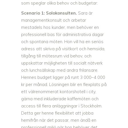
som speglar olika behov och budgetar:
Scenario 1: Solokonsulten.
Sara är
managementkonsult och arbetar
mestadels hos kunder, men behöver en
professionell bas för administrativa dagar
och spontana möten. Hon vill ha en seriös
adress att skriva på visitkort och hemsida,
tillgång till mötesrum vid behov, och
uppskattar möjligheten till socialt nätverk
och lunchsällskap med andra frilansare.
Hennes budget ligger på runt 3 000–4 000
kr per månad. Lösningen blir en flexplats på
ett välrenommerat kontorshotell i city,
gärna med inkluderade kaffemöten och
access till flera anläggningar i Stockholm.
Detta ger henne flexibilitet att jobba
hemifrån när det passar, men ändå en
professionell miljö när hon behöver det.