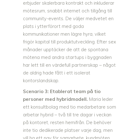
erbjuder skalerbara kontrakt och inkluderar
mötesrum, snabbt internet och tillgång till
community-events. De väljer medvetet en
plats i ytterförort med goda
kommunikationer men lägre hyra, vilket
frigör kapital till produktutveckling. Efter sex
månader upptäcker de att de spontana
mötena med andra startups i byggnaden
har lett till en värdefull partnerskap – något
de aldrig hade fått i ett isolerat
kontorslandskap.
Scenario 3: Etablerat team på tio
personer med hybridmodell.
Maria leder
ett konsultbolag med tio medarbetare som
arbetar hybrid – två till tre dagar i veckan
på kontoret, resten hemifrån. De behöver
inte tio dedikerade platser varje dag, men
vill ha ett nav för samarbete, kundmöten