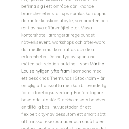
befinna sig i ett område där liknande
branscher eller startups samlas kan öppna
dörrar för kunskapsutbyte, samarbeten och
rent av nya affärsmöjligheter. Vissa
kontorshotell arrangerar regelbundet
nätverksevent, workshops och after-work
där medlemmar kan träffas och dela
erfarenheter. Denna typ av spontana
möten och relation-building – som
Märtha
Louise nyligen lyfte fram
i samband med
ett besök hos Thernlunds i Stockholm – är
omöjlig att prissätta men kan bli ovärderlig
för din företagsutveckling. För företagare
baserade utanför Stockholm som behöver
en tillfällig bas i huvudstaden är ett
flexibelt city-nav dessutom ett smart sätt
att minska resekostnader och ändå ha en
professionell mötesplats tillgänglig när det