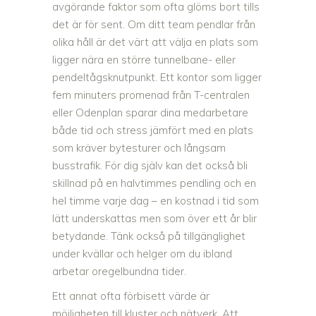
avgörande faktor som ofta glöms bort tills
det är för sent. Om ditt team pendlar från
olika håll är det värt att välja en plats som
ligger nära en större tunnelbane- eller
pendeltågsknutpunkt. Ett kontor som ligger
fem minuters promenad från T-centralen
eller Odenplan sparar dina medarbetare
både tid och stress jämfört med en plats
som kräver bytesturer och långsam
busstrafik. För dig själv kan det också bli
skillnad på en halvtimmes pendling och en
hel timme varje dag – en kostnad i tid som
lätt underskattas men som över ett år blir
betydande. Tänk också på tillgänglighet
under kvällar och helger om du ibland
arbetar oregelbundna tider.
Ett annat ofta förbisett värde är
möjligheten till kluster och nätverk. Att