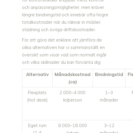
och anpassningsmöjligheter, men kräver
längre bindningstid och innebär ofta högre
totalkostnader när du räknar in möbler,
städning och övriga driftskostnader.
För att göra det enklare att jämföra de
olika alternativen har vi sammanställt en
översikt som visar vad som normalt ingår
och vilka skillnader du kan förvänta dig:
Alternativ
Månadskostnad
Bindningstid
Fl
(ca)
Flexplats
2 000–4 000
1–3
(hot desk)
kr/person
månader
Eget rum
8 000–18 000
3–12
(2–6
kr/rum
månader