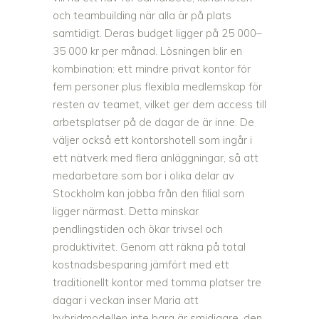
och teambuilding när alla är på plats
samtidigt. Deras budget ligger på 25 000–
35 000 kr per månad. Lösningen blir en
kombination: ett mindre privat kontor för
fem personer plus flexibla medlemskap för
resten av teamet, vilket ger dem access till
arbetsplatser på de dagar de är inne. De
väljer också ett kontorshotell som ingår i
ett nätverk med flera anläggningar, så att
medarbetare som bor i olika delar av
Stockholm kan jobba från den filial som
ligger närmast. Detta minskar
pendlingstiden och ökar trivsel och
produktivitet. Genom att räkna på total
kostnadsbesparing jämfört med ett
traditionellt kontor med tomma platser tre
dagar i veckan inser Maria att
hybridmodellen inte bara är smidigare, den