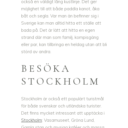
också en väldigt lång kustlinje. Det ger
möjlighet till att både paddla kanot, åka
båt och segla. Var man än befinner sig i
Sverige kan man alltid hitta ett ställe att
bada på. Det är lätt att hitta en egen
strand där man som familj, kompisgäng
eller par, kan tillbringa en heldag utan att bli
störd av andra.
BESÖKA
STOCKHOLM
Stockholm är också ett populärt turistmål
för både svenskar och utländska turister.
Det finns mycket intressant att upptäcka i
Stockholm
: Vasamuseet, Gröna Lund,
Gamla stan och mysiga kaféer och massa