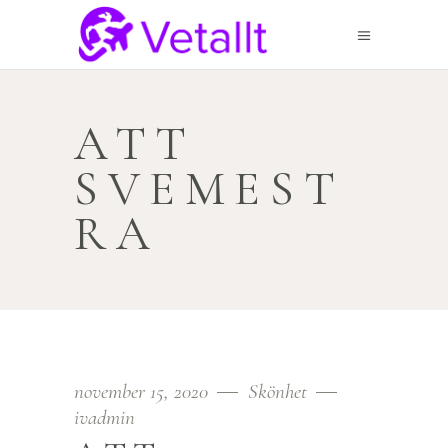
ATT
SVEMEST
RA
november 15, 2020
Skönhet
ivadmin