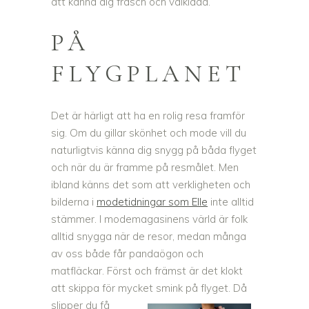
att känna dig fräsch och välklädd.
PÅ
FLYGPLANET
Det är härligt att ha en rolig resa framför
sig. Om du gillar skönhet och mode vill du
naturligtvis känna dig snygg på båda flyget
och när du är framme på resmålet. Men
ibland känns det som att verkligheten och
bilderna i
modetidningar som Elle
inte alltid
stämmer. I modemagasinens värld är folk
alltid snygga när de resor, medan många
av oss både får pandaögon och
matfläckar. Först och främst är det klokt
att skippa för mycket smink på
flyget. Då
slipper du få